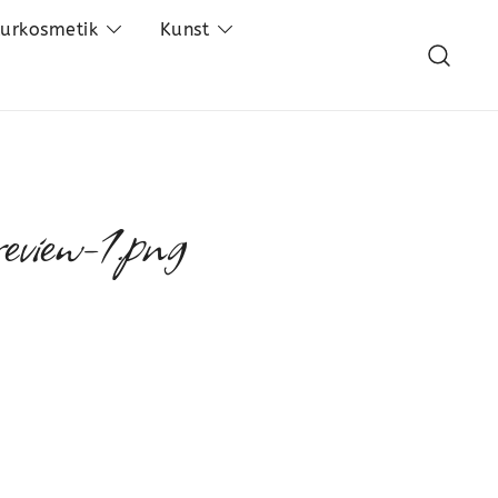
turkosmetik
Kunst
iew-1.png