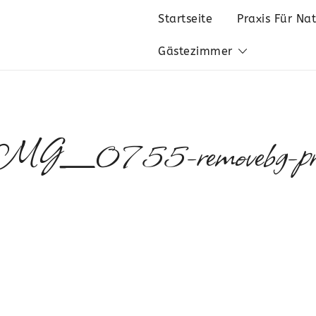
Startseite
Praxis Für Na
Gästezimmer
IMG_0755-removebg-prev